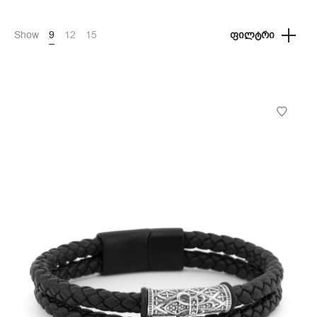
Show
9
12
15
ᲤᲘᲚᲢᲠᲘ