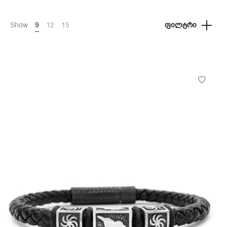
Show
9
12
15
ᲤᲘᲚᲢᲠᲘ