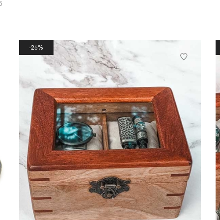
5
25%