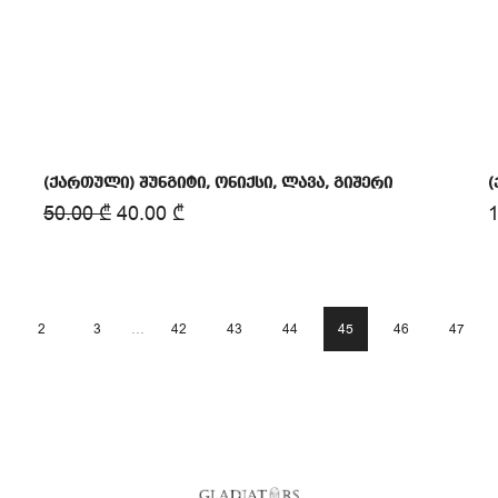
(ქართული) შუნგიტი, ონიქსი, ლავა, გიშერი
(
50.00
₾
40.00
₾
2
3
…
42
43
44
45
46
47