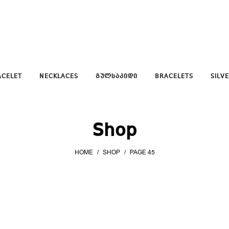
ACELET
NECKLACES
ᲒᲣᲚᲡᲐᲙᲘᲓᲘ
BRACELETS
SILV
Shop
HOME
/
SHOP
/
PAGE 45