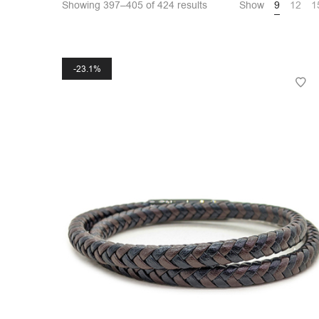
Showing 397–405 of 424 results
Show
9
12
1
23.1%