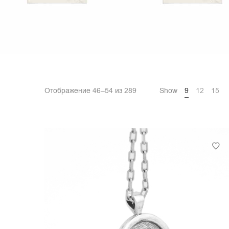
Отображение 46–54 из 289
Show
9
12
15