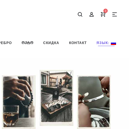
0
РЕБРО
ᲝᲥᲠᲝ
СКИДКА
КОНТАКТ
ЯЗЫК: