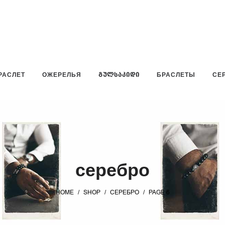
РАСЛЕТ
ОЖЕРЕЛЬЯ
ᲒᲣᲚᲡᲐᲙᲘᲓᲘ
БРАСЛЕТЫ
СЕ
серебро
HOME
/
SHOP
/
СЕРЕБРО
/
PAGE 6