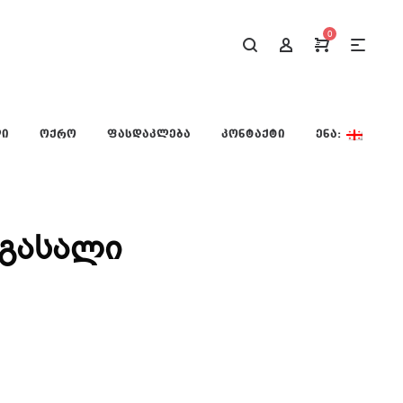
0
ᲚᲘ
ᲝᲥᲠᲝ
ᲤᲐᲡᲓᲐᲙᲚᲔᲑᲐ
ᲙᲝᲜᲢᲐᲥᲢᲘ
ᲔᲜᲐ:
რგასალი