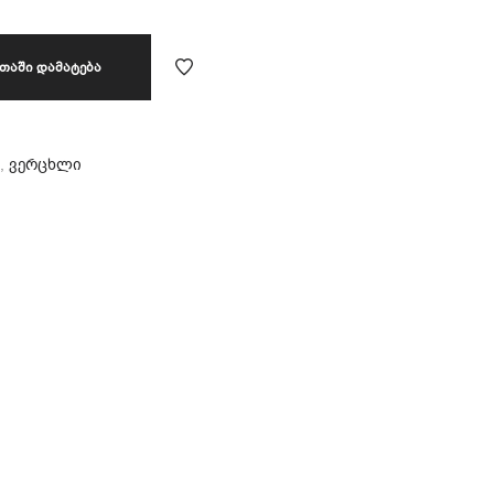
ᲗᲐᲨᲘ ᲓᲐᲛᲐᲢᲔᲑᲐ
,
ვერცხლი