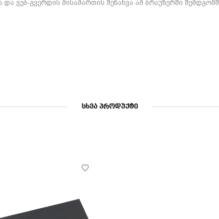
 და ვებ-გვერდის მისამართის შენახვა ამ ბრაუზერში შემდგომ
ᲡᲮᲕᲐ ᲞᲠᲝᲓᲣᲥᲢᲘ