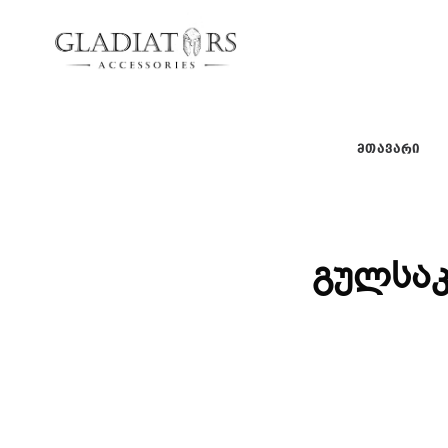
gladiators
gladiators
ᲛᲗᲐᲕᲐᲠᲘ
გულსაკ