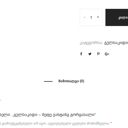
-
+
ᲙᲐᲚᲐ
კატეგორია:
გულსაკიდი
ᲛᲘᲛᲝᲮᲘᲚᲕᲐ (0)
.
ბელი: „გულსაკიდი – მეფე ვახტანგ გორგასალი“
 გამოქვეყნებული არ იყო.
აუცილებელი ველები მონიშნულია
*