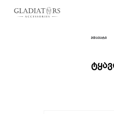
gladiators
gladiators
ᲛᲗᲐᲕᲐᲠᲘ
ტყავ