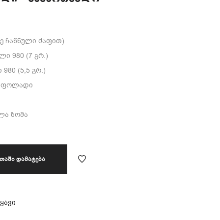
ნე ჩაწნული ძაფით)
ი 980 (7 გრ.)
80 (5,5 გრ.)
ი ფოლადი
ელა ზომა
ᲗᲐᲨᲘ ᲓᲐᲛᲐᲢᲔᲑᲐ
ყავი