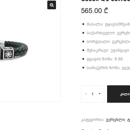
565.00
₾
მასალა: ტყავი(მწვა
საქართველო: ვერცხლ
ბორჯღალი: ვერცხლი 9
შესაკრავი: უჟანგავ
ტყავის ზომა: 8 მმ.
სამაჯურის ზომა: ყვ
-
+
ᲙᲐᲚᲐ
კატეგორია:
ვერცხლი
,
ტ