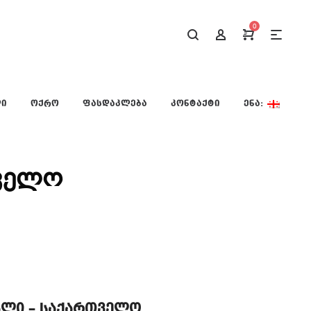
0
ᲚᲘ
ᲝᲥᲠᲝ
ᲤᲐᲡᲓᲐᲙᲚᲔᲑᲐ
ᲙᲝᲜᲢᲐᲥᲢᲘ
ᲔᲜᲐ:
თველო
ხლი – საქართველო