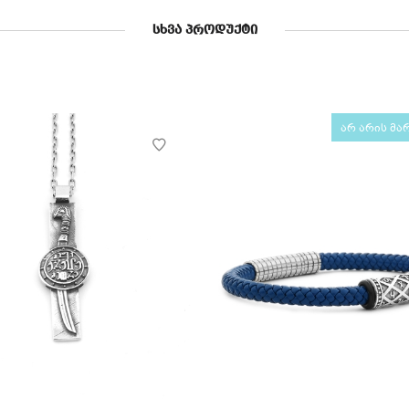
ᲡᲮᲕᲐ ᲞᲠᲝᲓᲣᲥᲢᲘ
არ არის მა