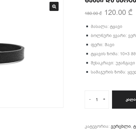
ტყავი და ვერც
120.00
₾
180.00
₾
მასალა: ტყავი
ბოლნური ჯვარი: ვერ
ფერი: შავი
ტყავის ზომა: 10×3 მმ
შესაკრავი: უჟანგავ
სამაჯურის ზომა: ყვ
-
+
ᲙᲐᲚᲐ
კატეგორია:
ვერცხლი
,
ტ