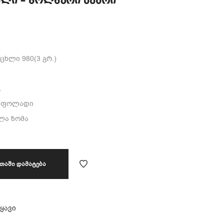
ხლი – ბოლნური ჯვარი
ცხლი 980(3 გრ.)
.
ი ფოლადი
ელა ზომა
ᲗᲐᲨᲘ ᲓᲐᲛᲐᲢᲔᲑᲐ
ყავი