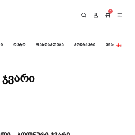
0
ᲚᲘ
ᲝᲥᲠᲝ
ᲤᲐᲡᲓᲐᲙᲚᲔᲑᲐ
ᲙᲝᲜᲢᲐᲥᲢᲘ
ᲔᲜᲐ:
 ჯვარი