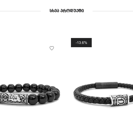
ᲡᲮᲕᲐ ᲞᲠᲝᲓᲣᲥᲢᲘ
13.6%