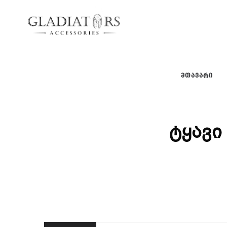
gladiators
gladiators
ᲛᲗᲐᲕᲐᲠᲘ
ტყავი