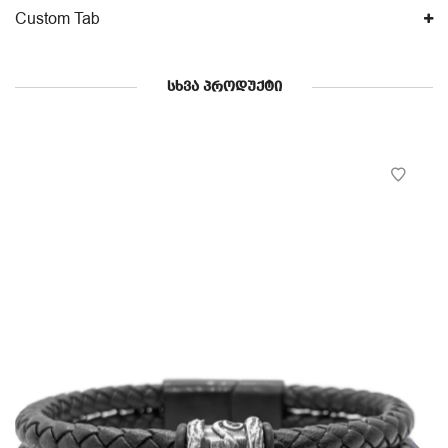
Custom Tab
ᲡᲮᲕᲐ ᲞᲠᲝᲓᲣᲥᲢᲘ