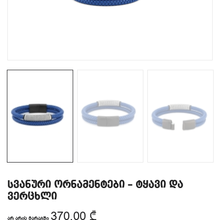
სვანური ორნამენტები – ტყავი და
ვერცხლი
370.00
₾
ᲐᲠ ᲐᲠᲘᲡ ᲛᲐᲠᲐᲒᲨᲘ