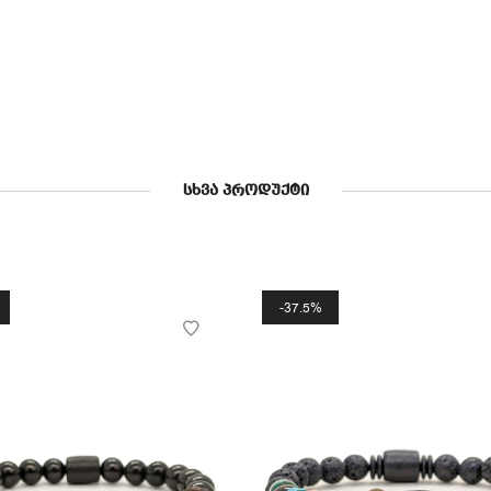
ᲡᲮᲕᲐ ᲞᲠᲝᲓᲣᲥᲢᲘ
37.5%