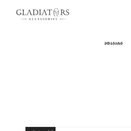
gladiators
gladiators
ᲛᲗᲐᲕᲐᲠᲘ