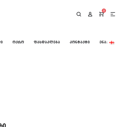
0
ᲚᲘ
ᲝᲥᲠᲝ
ᲤᲐᲡᲓᲐᲙᲚᲔᲑᲐ
ᲙᲝᲜᲢᲐᲥᲢᲘ
ᲔᲜᲐ:
რი