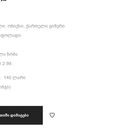
ლი, ონიქსი, ქართული გიშერი
ი ფოლადი
ელა ზომა
.2 მმ.
: 140 ლარი
ინჯი)
ᲗᲐᲨᲘ ᲓᲐᲛᲐᲢᲔᲑᲐ