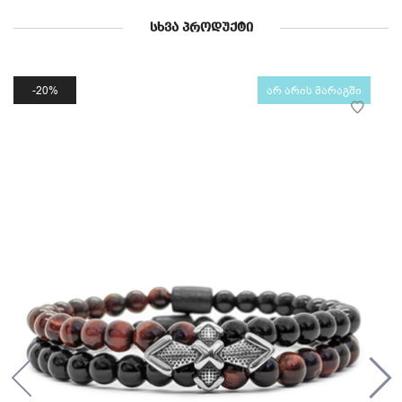
ᲡᲮᲕᲐ ᲞᲠᲝᲓᲣᲥᲢᲘ
20%
არ არის მარაგში