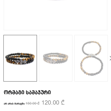
ორმაგი სამაჯური
120.00
₾
150.00
₾
ᲐᲠ ᲐᲠᲘᲡ ᲛᲐᲠᲐᲒᲨᲘ