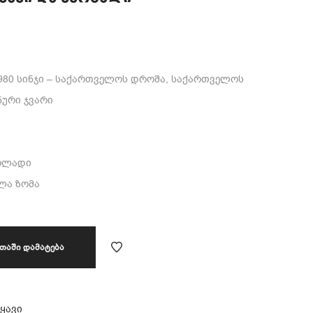
980 სინჯი – საქართველოს დროშა, საქართველოს
ური ჯვარი
ფოლადი
ელა ზომა
ᲗᲐᲨᲘ ᲓᲐᲛᲐᲢᲔᲑᲐ
ყავი