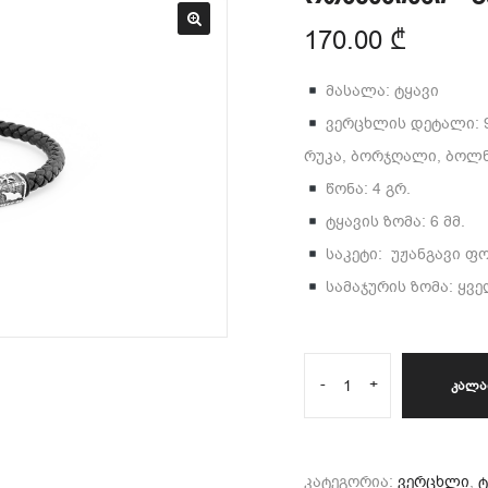
170.00
₾
მასალა: ტყავი
ვერცხლის დეტალი: 
რუკა, ბორჯღალი, ბოლნ
წონა: 4 გრ.
ტყავის ზომა: 6 მმ.
საკეტი: უჟანგავი 
სამაჯურის ზომა: ყვ
-
+
ᲙᲐᲚᲐ
კატეგორია:
ვერცხლი
,
ტ