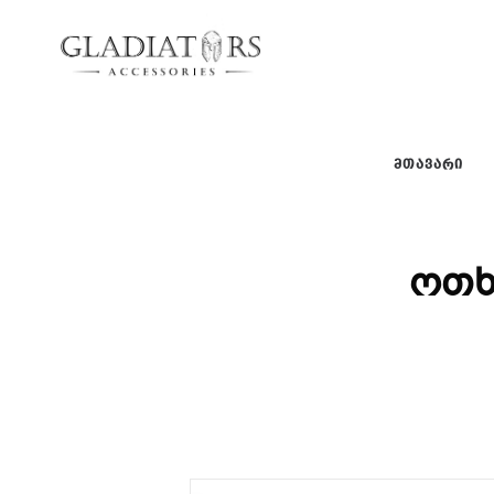
gladiators
gladiators
ᲛᲗᲐᲕᲐᲠᲘ
ოთხ