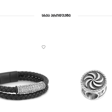
ᲡᲮᲕᲐ ᲞᲠᲝᲓᲣᲥᲢᲘ