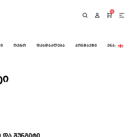
0
ᲚᲘ
ᲝᲥᲠᲝ
ᲤᲐᲡᲓᲐᲙᲚᲔᲑᲐ
ᲙᲝᲜᲢᲐᲥᲢᲘ
ᲔᲜᲐ:
ტი
 და შუნგიტი