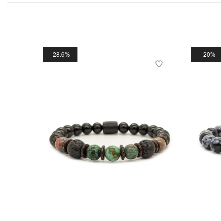
28.6%
20%