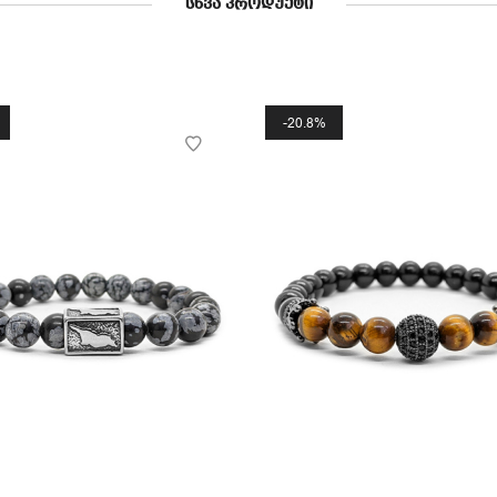
ᲡᲮᲕᲐ ᲞᲠᲝᲓᲣᲥᲢᲘ
20.8%