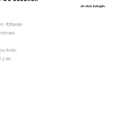
ᲐᲠ ᲐᲠᲘᲡ ᲛᲐᲠᲐᲒᲨᲘ
ი, შუნგიტი
ფოლადი
ელა ზომა
.2 მმ.