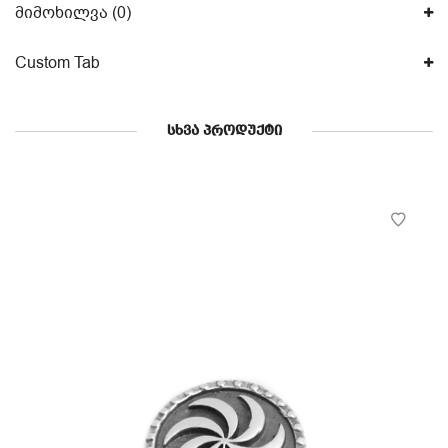
მიმოხილვა (0)
Custom Tab
ᲡᲮᲕᲐ ᲞᲠᲝᲓᲣᲥᲢᲘ