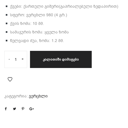
ქვები: ქართული გიშერი(გაპრიალებული ზედაპირით)
სფერო: ვერცხლი 980 (4 გრ.)
ქვის ზომა: 10 მმ.
სამაჯურის ზომა: ყველა ზომა
წელვადი ძუა, ზომა: 1.2 მმ.
-
+
ᲙᲐᲚᲐᲗᲐᲨᲘ ᲓᲐᲛᲐᲢᲔᲑᲐ
კატეგორია:
ვერცხლი