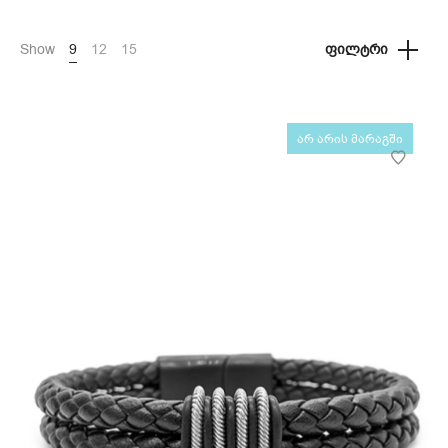
Show
9
12
15
ᲤᲘᲚᲢᲠᲘ
არ არის მარაგში