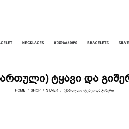
ACELET
NECKLACES
ᲒᲣᲚᲡᲐᲙᲘᲓᲘ
BRACELETS
SILV
ქართული) ტყავი და გიშე
HOME
/
SHOP
/
SILVER
/
(ᲥᲐᲠᲗᲣᲚᲘ) ᲢᲧᲐᲕᲘ ᲓᲐ ᲒᲘᲨᲔᲠᲘ