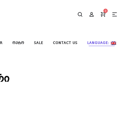
0
ER
ᲝᲥᲠᲝ
SALE
CONTACT US
LANGUAGE:
რი