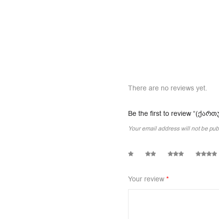
There are no reviews yet.
Be the first to review “(ქ
Your email address will not be pub
1
2
3
4
Your review
*