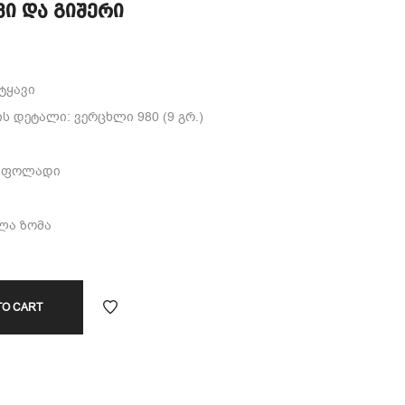
ვი და გიშერი
ტყავი
 დეტალი: ვერცხლი 980 (9 გრ.)
ი ფოლადი
ელა ზომა
TO CART