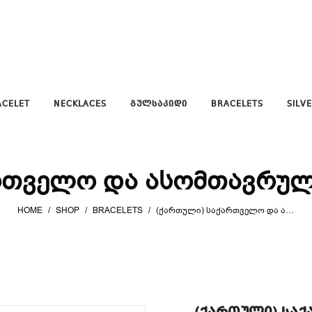
ACELET
NECKLACES
ᲒᲣᲚᲡᲐᲙᲘᲓᲘ
BRACELETS
SILV
რთველო და ასომთავრული
HOME
/
SHOP
/
BRACELETS
/
(ᲥᲐᲠᲗᲣᲚᲘ) ᲡᲐᲥᲐᲠᲗᲕᲔᲚᲝ ᲓᲐ ᲐᲡᲝᲛᲗᲐᲕᲠᲣᲚᲘ ᲐᲜᲑᲐᲜᲘ(ᲬᲧᲕᲘᲚᲘ)