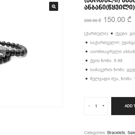
(ქართული) სა
ანბანი(წყვილი)
150.00
₾
200.00
₾
(ქართული)
ქვები: გ
საქართველო: უჟანგ
ასომთავრული ანბანი
ქვის ზომა: 9 მმ.
სამაჯურის ზომა: ყვ
წელვადი ძუა, ზომა: 1
-
+
ADD 
Categories:
Bracelets
,
Sal