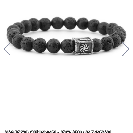
(ქართული) ოთხსახიანი – ვულკანის ქვა(უჟანგავი