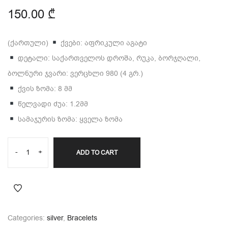
150.00
₾
(ქართული)
ქვები: აფრიკული აგატი
დეტალი: საქართველოს დროშა, რუკა, ბორჯღალი,
ბოლნური ჯვარი: ვერცხლი 980 (4 გრ.)
ქვის ზომა: 8 მმ
წელვადი ძუა: 1.2მმ
სამაჯურის ზომა: ყველა ზომა
-
+
ADD TO CART
Categories:
silver
,
Bracelets