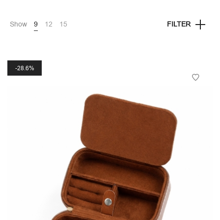
Show
9
12
15
FILTER
28.6%