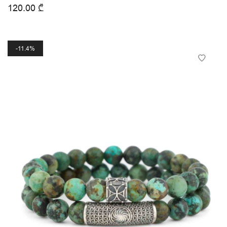
120.00
₾
11.4%