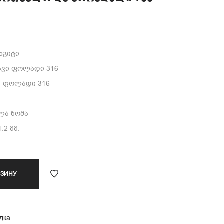
უნგიტი
ავი ფოლადი 316
ი ფოლადი 316
ელა ზომა
.2 მმ.
РЗИНУ
дка