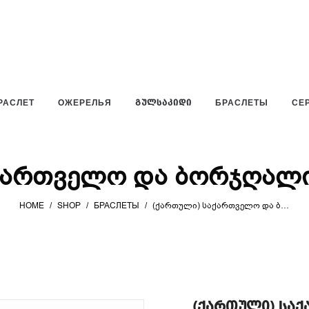
РАСЛЕТ
ОЖЕРЕЛЬЯ
ᲒᲣᲚᲡᲐᲙᲘᲓᲘ
БРАСЛЕТЫ
СЕ
ქართველო და ბორჯღალი
HOME
/
SHOP
/
БРАСЛЕТЫ
/
(ᲥᲐᲠᲗᲣᲚᲘ) ᲡᲐᲥᲐᲠᲗᲕᲔᲚᲝ ᲓᲐ ᲑᲝᲠᲯᲦᲐᲚᲘ 7ᲛᲛ — ᲬᲧᲕᲘᲚᲘ
(ქართული) სა