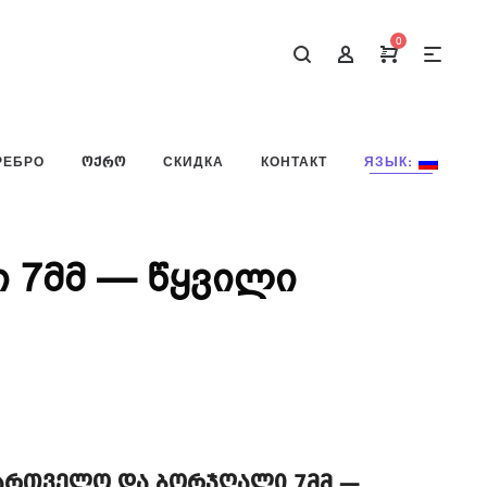
0
РЕБРО
ᲝᲥᲠᲝ
СКИДКА
КОНТАКТ
ЯЗЫК:
 7მმ — წყვილი
ქართველო და ბორჯღალი 7მმ —