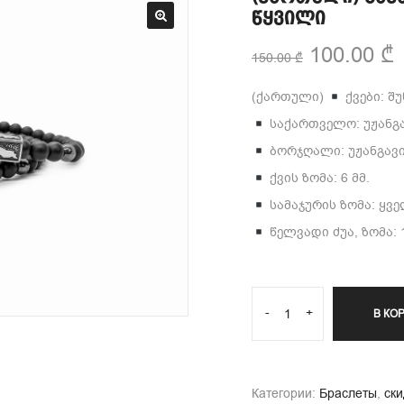
წყვილი
100.00
₾
150.00
₾
(ქართული)
ქვები: შ
საქართველო: უჟანგ
ბორჯღალი: უჟანგავ
ქვის ზომა: 6 მმ.
სამაჯურის ზომა: ყვ
წელვადი ძუა, ზომა: 1
-
+
В КО
Категории:
Браслеты
,
ски