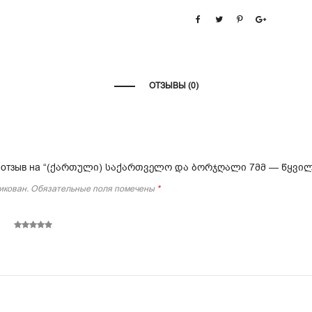
ОТЗЫВЫ (0)
вил отзыв на “(ქართული) საქართველო და ბორჯღალი 7მმ — წყვი
икован.
Обязательные поля помечены
*
5