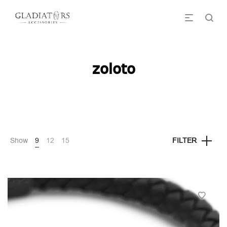
zoloto
Show
9
12
15
FILTER