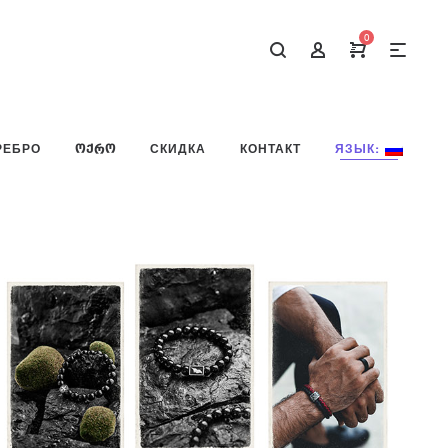
0
РЕБРО
ᲝᲥᲠᲝ
СКИДКА
КОНТАКТ
ЯЗЫК: