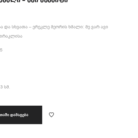
ხმალი – ავი მუსაიფი
 და სხვათა – ერეკლე მეორის ხმალი: მე ვარ ავი
 ირაკლისა
5
3 სმ.
ᲗᲐᲨᲘ ᲓᲐᲛᲐᲢᲔᲑᲐ