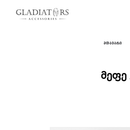
gladiators
gladiators
ᲛᲗᲐᲕᲐᲠᲘ
მეფე