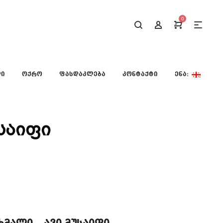
0
ᲚᲘ
ᲝᲥᲠᲝ
ᲤᲐᲡᲓᲐᲙᲚᲔᲑᲐ
ᲙᲝᲜᲢᲐᲥᲢᲘ
ᲔᲜᲐ:
საიფი