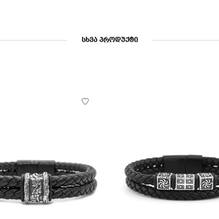
ᲡᲮᲕᲐ ᲞᲠᲝᲓᲣᲥᲢᲘ