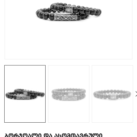
ბორჯღალი და ასომთავრული