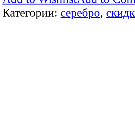
Категории:
серебро
,
скидк