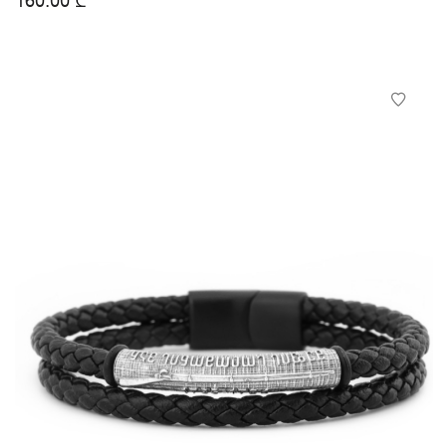
160.00
₾