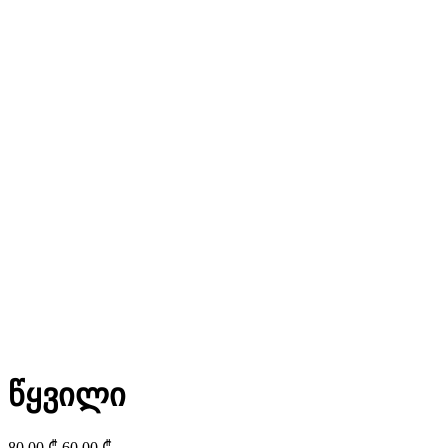
წყვილი
80.00
₾
60.00
₾