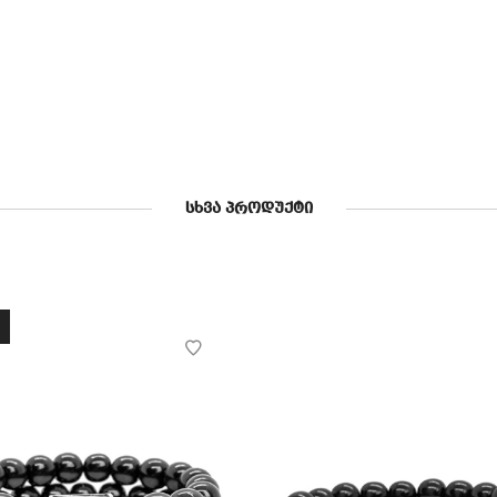
ᲡᲮᲕᲐ ᲞᲠᲝᲓᲣᲥᲢᲘ