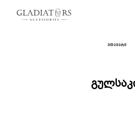
gladiators
gladiators
ᲛᲗᲐᲕᲐᲠᲘ
გულსაკ