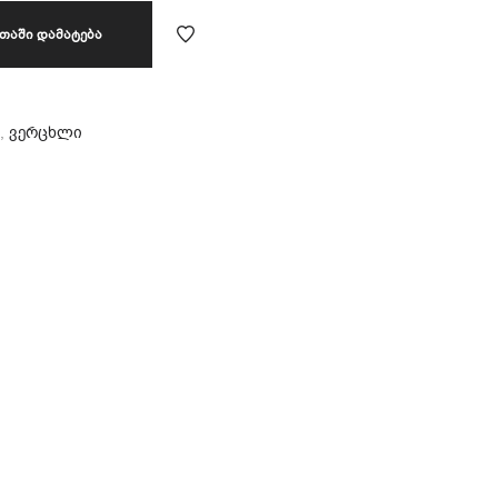
ᲗᲐᲨᲘ ᲓᲐᲛᲐᲢᲔᲑᲐ
,
ვერცხლი