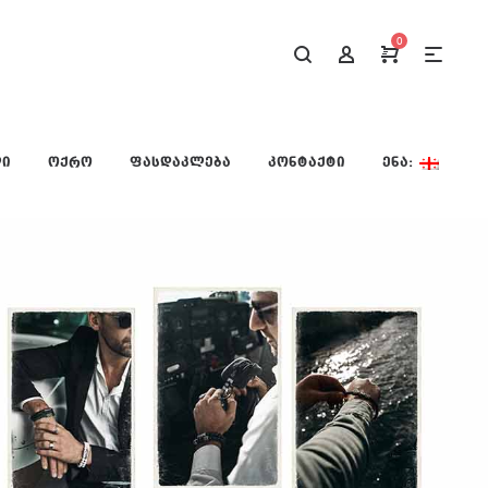
0
ᲚᲘ
ᲝᲥᲠᲝ
ᲤᲐᲡᲓᲐᲙᲚᲔᲑᲐ
ᲙᲝᲜᲢᲐᲥᲢᲘ
ᲔᲜᲐ: