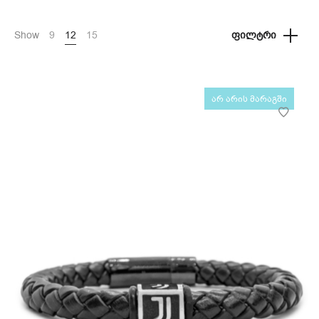
Show
9
12
15
ᲤᲘᲚᲢᲠᲘ
არ არის მარაგში