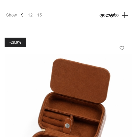
Show
9
12
15
ᲤᲘᲚᲢᲠᲘ
28.6%