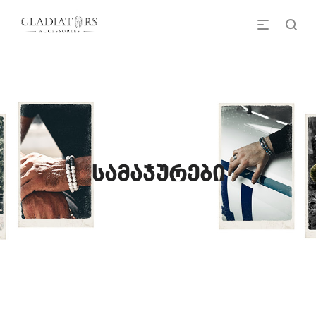
სამაჯურები