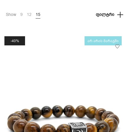
Show
9
12
15
ᲤᲘᲚᲢᲠᲘ
40%
არ არის მარაგში