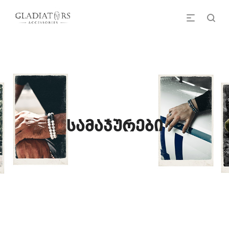
სამაჯურები