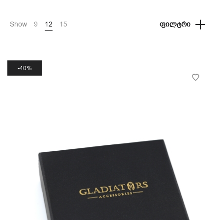
Show
9
12
15
ᲤᲘᲚᲢᲠᲘ
40%