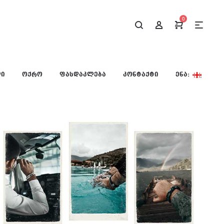
0
ᲚᲘ
ᲝᲥᲠᲝ
ᲤᲐᲡᲓᲐᲙᲚᲔᲑᲐ
ᲙᲝᲜᲢᲐᲥᲢᲘ
ᲔᲜᲐ: