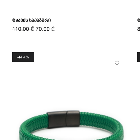
ტყავის სამაჯური
ტ
110.00
₾
70.00
₾
44.4%