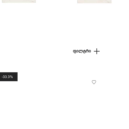
ᲤᲘᲚᲢᲠᲘ
33.3%