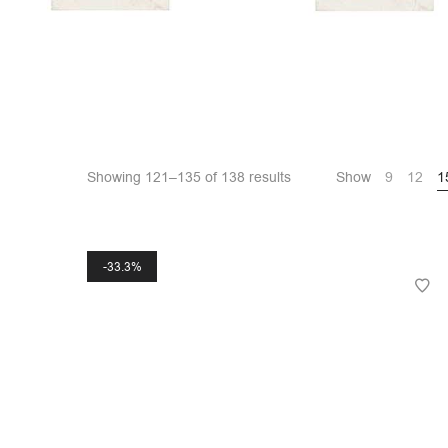
Showing 121–135 of 138 results
Show
9
12
1
33.3%