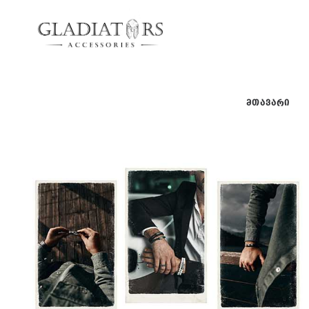
gladiators
gladiators
ᲛᲗᲐᲕᲐᲠᲘ