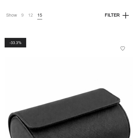
Show
9
12
15
FILTER
33.3%