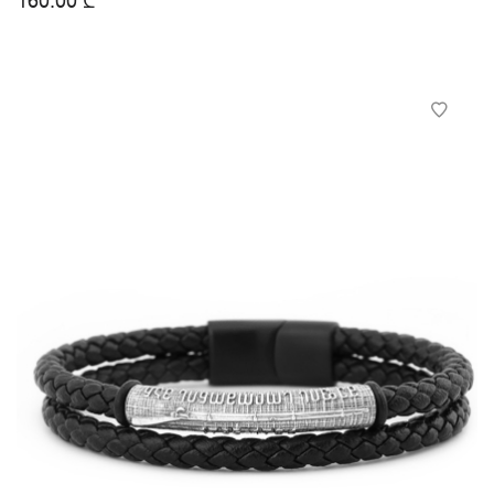
160.00
₾