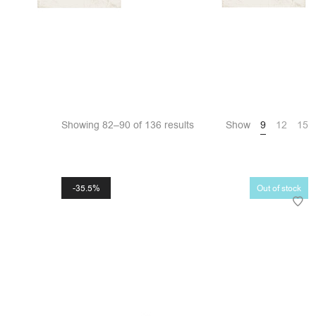
Showing 82–90 of 136 results
Show
9
12
15
35.5%
Out of stock