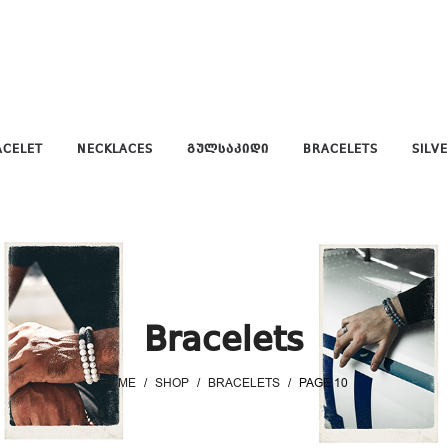
ACELET
NECKLACES
ᲒᲣᲚᲡᲐᲙᲘᲓᲘ
BRACELETS
SILV
Bracelets
HOME
/
SHOP
/
BRACELETS
/
PAGE 10